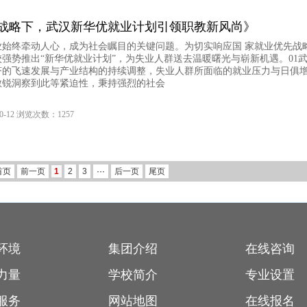
战略下，武汉新华优就业计划引领职教新风尚》
业始终牵动人心，成为社会瞩目的关键问题。为切实响应国 家就业优先战
强势推出“新华优就业计划”，为失业人群送去温暖曙光与崭新机遇。01
济的飞速发展与产业结构的持续调整，失业人群所面临的就业压力与日俱
敏锐洞察到此等紧迫性，秉持强烈的社会
0-12 浏览次数：1257
首页
前一页
1
2
3
···
后一页
尾页
环境
集团介绍
在线咨询
力量
学校简介
专业设置
服务
网站地图
在线报名