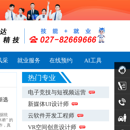
风采
就业服务
在线预约
AI工具
热门专业
在线咨
电子竞技与短视频运营
新选
询
预约报
新媒体UI设计师
云软件开发工程师
数据统
名
电话咨
桥” 的
作，真
VR空间创意设计师