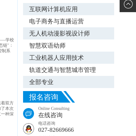
询
校车接
互联网计算机应用
站
电子商务与直播运营
无人机动漫影视设计师
——学校
智慧双语幼师
态链"：
控制系
工业机器人应用技术
轨道交通与智慧城市管理
全部专业
报名咨询
志着双方
加了本次
Online Consulting
立一种深
在线咨询
电话咨询
027-82669666