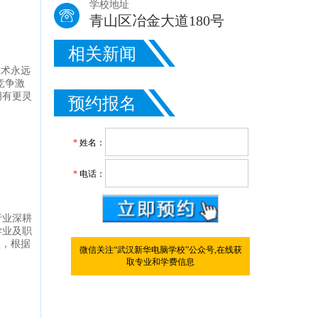
学校地址
青山区冶金大道180号
相关新闻
技术永远
竞争激
拥有更灵
预约报名
*
姓名：
*
电话：
行业深耕
学业及职
型，根据
微信关注“武汉新华电脑学校”公众号,在线获
取专业和学费信息