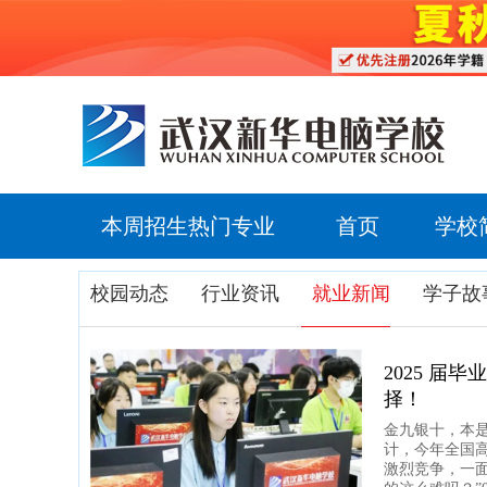
本周招生热门专业
首页
学校
校园动态
行业资讯
就业新闻
学子故
2025 届
择！
金九银十，本是
计，今年全国高
激烈竞争，一