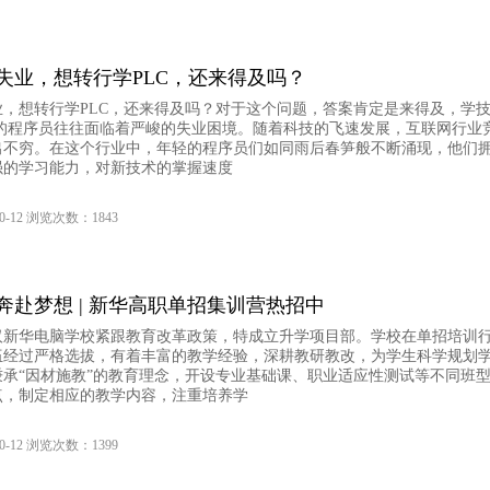
员失业，想转行学PLC，还来得及吗？
业，想转行学PLC，还来得及吗？对于这个问题，答案肯定是来得及，学
岁的程序员往往面临着严峻的失业困境。随着科技的飞速发展，互联网行业
出不穷。在这个行业中，年轻的程序员们如同雨后春笋般不断涌现，他们
强的学习能力，对新技术的掌握速度
0-12 浏览次数：1843
奔赴梦想 | 新华高职单招集训营热招中
武汉新华电脑学校紧跟教育改革政策，特成立升学项目部。学校在单招培训
伍经过严格选拔，有着丰富的教学经验，深耕教研教改，为学生科学规划
秉承“因材施教”的教育理念，开设专业基础课、职业适应性测试等不同班
点，制定相应的教学内容，注重培养学
0-12 浏览次数：1399