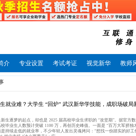
简介
专业设置
考试考证
视觉新华
教师
事
毕业生就业难？大学生 “回炉” 武汉新华学技能，成职场破局
新生逐梦的起点，却也是 2025 届高校毕业生求职的 “攻坚期”。据官方
校毕业生人数预计突破 1100 万，再创历史峰值。一面是 “百万大军挤独木
面是持续走低的就业率，不少年轻人发出灵魂拷问：“想找一份踏实的好工