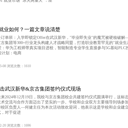
1 就业市场 “冰火两重天”：应
0-30 浏览次数：2478
就业如何？一篇文章说清楚
订单班：入学即锁定Offer在武汉新华，"毕业即失业"的魔咒被硬核破解
古集团等300+行业龙头构建人才战略同盟，打造职业教育罕见的"就业生
堂：华为工程师带真实项目进校，智能制造专业学生直接参与5G基站PLC
役计划：电商
3-08 浏览次数：1610
直击武汉新华&京古集团签约仪式现场
来2024年12月19日，我校与京古集团校企共建签约仪式圆满举行，这标
技术交流与合作方面迈出了坚实的一步。学校和企业双方主要领导到场参
华校区负责人—何健主任为本次活动致欢迎词，他表示这是学校和企业建
式，对于促进
2-20 浏览次数：1696