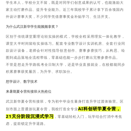
学生本人，学校分文不留，既是对同学们创意成果的认可，也能激励大
家主动打磨作品、提升专业能力。近三年我校学子累计拿下百余项国内
外设计赛事大奖，不少同学凭借赛事奖金补贴学习、生活开支。
为什么武汉新华学生能频频拿奖？
区别于传统课堂重理论轻实操的模式，学校全程采用理实一体化教学，
课堂大半时间留给实操练习。配套专业数字设计实训机房、全套行业同
款设计设备，老师会针对性指导创意创作、赛事参赛技巧，从构思、绘
图到成品落地全流程带练，零基础也能一步步打磨出完整参赛作品。
不管是想走升学路线考全日制大学，还是毕业直接就业，在校都能同步
积累赛事获奖履历，为升学、求职加分。
想学设计、数字技术
来暑期夏令营衔接班火热抢位
武汉新华夏令营衔接班，专为初中毕业生量身打造升学过渡体验营。区
AI科创研学夏令营，
别市面上普通游玩夏令营，我校打造全专业
21天分阶段沉浸式学习
，零基础轻松入门，玩学结合打消中考焦
虑，提前锁定升学退路。