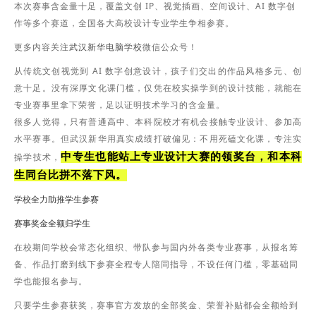
本次赛事含金量十足，覆盖文创 IP、视觉插画、空间设计、AI 数字创
作等多个赛道，全国各大高校设计专业学生争相参赛。
更多内容关注
微信公众号！
武汉新华电脑学校
从传统文创视觉到 AI 数字创意设计，孩子们交出的作品风格多元、创
意十足。没有深厚文化课门槛，仅凭在校实操学到的设计技能，就能在
专业赛事里拿下荣誉，足以证明技术学习的含金量。
很多人觉得，只有普通高中、本科院校才有机会接触专业设计、参加高
水平赛事。但武汉新华用真实成绩打破偏见：不用死磕文化课，专注实
中专生也能站上专业设计大赛的领奖台，和本科
操学技术，
生同台比拼不落下风。
学校全力助推学生参赛
赛事奖金全额归学生
在校期间学校会常态化组织、带队参与国内外各类专业赛事，从报名筹
备、作品打磨到线下参赛全程专人陪同指导，不设任何门槛，零基础同
学也能报名参与。
只要学生参赛获奖，赛事官方发放的全部奖金、荣誉补贴都会全额给到