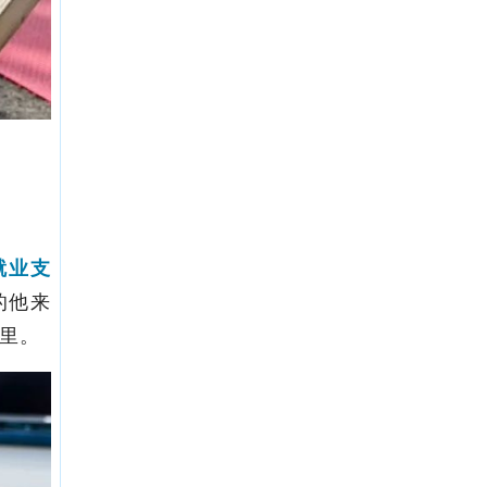
就业支
的他来
公里。