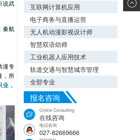
听说武
询
校车接
互联网计算机应用
电子商务与直播运营
站
 秦航
无人机动漫影视设计师
智慧双语幼师
工业机器人应用技术
动漫专
轨道交通与智慧城市管理
漫，所
全部专业
职业，
报名咨询
Online Consulting
在线咨询
电话咨询
027-82669666